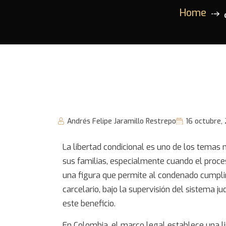
Home
Andrés Felipe Jaramillo Restrepo
16 octubre,
La
libertad condicional
es uno de los temas 
sus familias, especialmente cuando el proceso
una figura que permite al condenado cumplir
carcelario, bajo la supervisión del sistema ju
este beneficio.
En Colombia, el marco legal establece una l