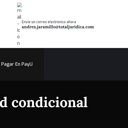
Envíe un correo electrónico ahora
andres.jaramillo@totaljuridica.com
Pagar En PayU
d condicional