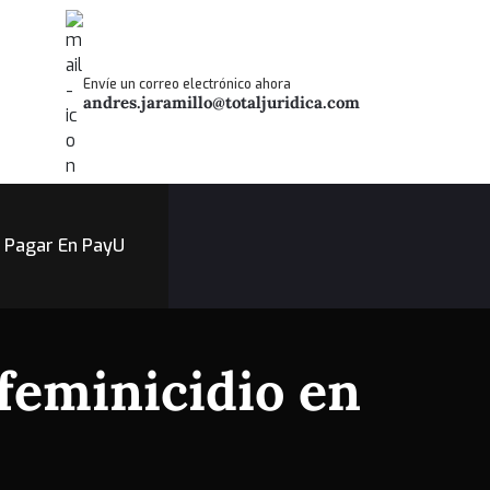
Envíe un correo electrónico ahora
andres.jaramillo@totaljuridica.com
Pagar En PayU
feminicidio en