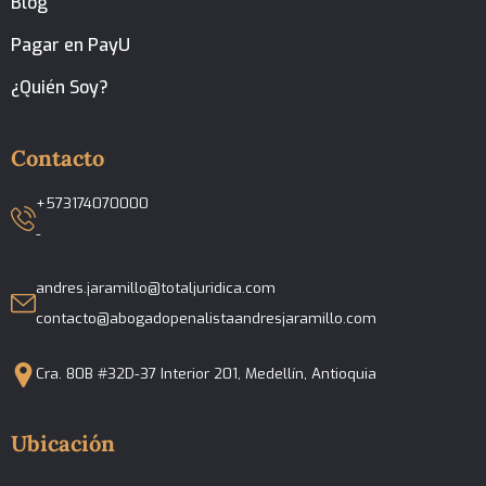
Blog
Pagar en PayU
¿Quién Soy?
Contacto
+573174070000
-
andres.jaramillo@totaljuridica.com
contacto@abogadopenalistaandresjaramillo.com
Cra. 80B #32D-37 Interior 201, Medellín, Antioquia
Ubicación