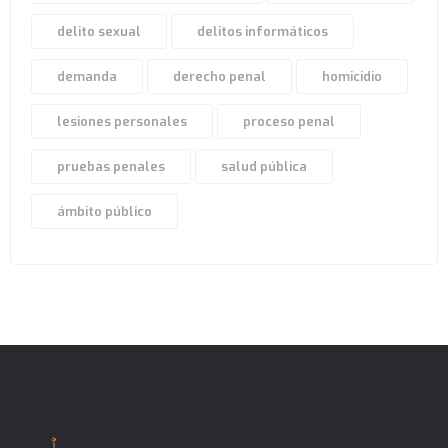
delito sexual
delitos informáticos
demanda
derecho penal
homicidio
lesiones personales
proceso penal
pruebas penales
salud pública
ámbito público