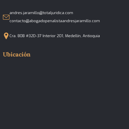
andres.jaramillo@totaljuridica.com
contacto@abogadopenalistaandresjaramillo.com
Cra. 80B #32D-37 Interior 201, Medellín, Antioquia
Ubicación