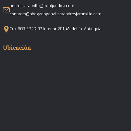
andres.jaramillo@totaljuridica.com
contacto@abogadopenalistaandresjaramillo.com
Cra. 80B #32D-37 Interior 201, Medellín, Antioquia
Ubicación