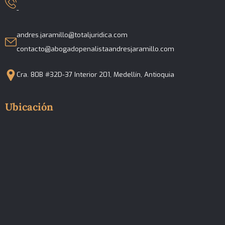
-
andres.jaramillo@totaljuridica.com
contacto@abogadopenalistaandresjaramillo.com
Cra. 80B #32D-37 Interior 201, Medellín, Antioquia
Ubicación